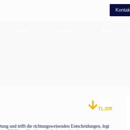
Kontak
Produkte
Add-ons
Preise
B
n diesem Bericht auf keinen Fall fehlen sollte.
TL;DR
ung und trifft die richtungsweisenden Entscheidungen, legt