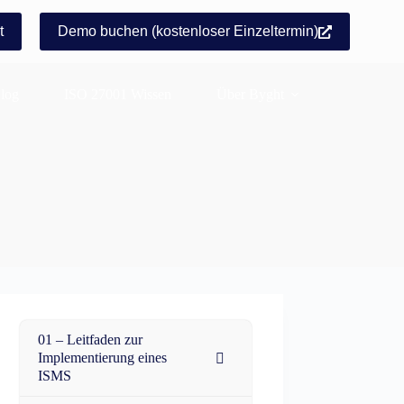
t
Demo buchen (kostenloser Einzeltermin)
log
ISO 27001 Wissen
Über Byght
01 – Leitfaden zur
Implementierung eines
ISMS