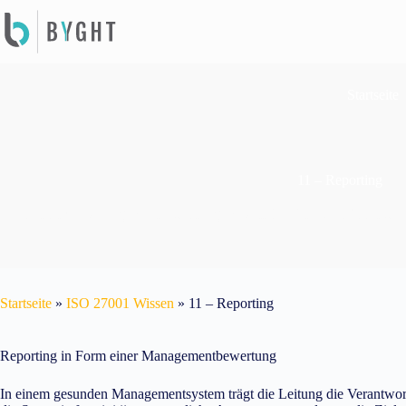
Zum
Inhalt
springen
Startseite
11 – Reporting
Hier steht die Managementbewertung im Mittelpunkt. Du erfährst was i
Startseite
»
ISO 27001 Wissen
»
11 – Reporting
Reporting in Form einer Managementbewertung
In einem gesunden Managementsystem trägt die Leitung die Verantwort