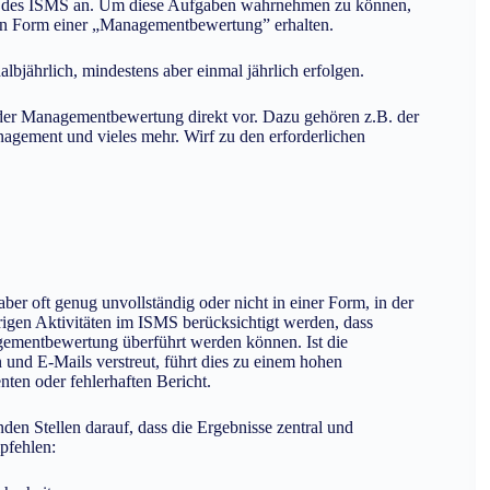
Ziele des ISMS an. Um diese Aufgaben wahrnehmen zu können,
 in Form einer „Managementbewertung” erhalten.
albjährlich, mindestens aber einmal jährlich erfolgen.
n der Managementbewertung direkt vor. Dazu gehören z.B. der
agement und vieles mehr. Wirf zu den erforderlichen
 aber oft genug unvollständig oder nicht in einer Form, in der
hrigen Aktivitäten im ISMS berücksichtigt werden, dass
mentbewertung überführt werden können. Ist die
nd E-Mails verstreut, führt dies zu einem hohen
ten oder fehlerhaften Bericht.
den Stellen darauf, dass die Ergebnisse zentral und
mpfehlen: